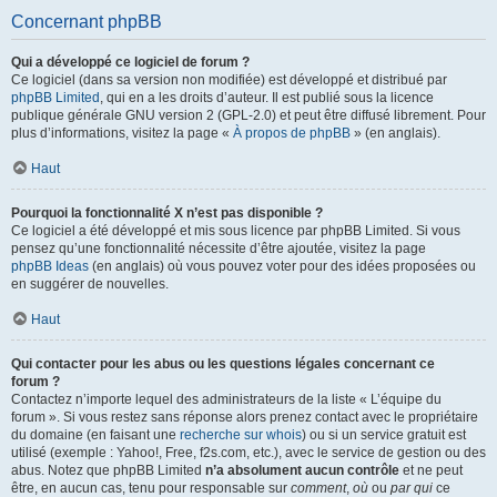
Concernant phpBB
Qui a développé ce logiciel de forum ?
Ce logiciel (dans sa version non modifiée) est développé et distribué par
phpBB Limited
, qui en a les droits d’auteur. Il est publié sous la licence
publique générale GNU version 2 (GPL-2.0) et peut être diffusé librement. Pour
plus d’informations, visitez la page «
À propos de phpBB
» (en anglais).
Haut
Pourquoi la fonctionnalité X n’est pas disponible ?
Ce logiciel a été développé et mis sous licence par phpBB Limited. Si vous
pensez qu’une fonctionnalité nécessite d’être ajoutée, visitez la page
phpBB Ideas
(en anglais) où vous pouvez voter pour des idées proposées ou
en suggérer de nouvelles.
Haut
Qui contacter pour les abus ou les questions légales concernant ce
forum ?
Contactez n’importe lequel des administrateurs de la liste « L’équipe du
forum ». Si vous restez sans réponse alors prenez contact avec le propriétaire
du domaine (en faisant une
recherche sur whois
) ou si un service gratuit est
utilisé (exemple : Yahoo!, Free, f2s.com, etc.), avec le service de gestion ou des
abus. Notez que phpBB Limited
n’a absolument aucun contrôle
et ne peut
être, en aucun cas, tenu pour responsable sur
comment
,
où
ou
par qui
ce