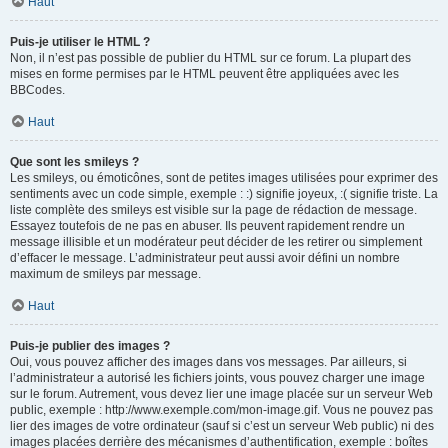
Haut
Puis-je utiliser le HTML ?
Non, il n’est pas possible de publier du HTML sur ce forum. La plupart des
mises en forme permises par le HTML peuvent être appliquées avec les
BBCodes.
Haut
Que sont les smileys ?
Les smileys, ou émoticônes, sont de petites images utilisées pour exprimer des
sentiments avec un code simple, exemple : :) signifie joyeux, :( signifie triste. La
liste complète des smileys est visible sur la page de rédaction de message.
Essayez toutefois de ne pas en abuser. Ils peuvent rapidement rendre un
message illisible et un modérateur peut décider de les retirer ou simplement
d’effacer le message. L’administrateur peut aussi avoir défini un nombre
maximum de smileys par message.
Haut
Puis-je publier des images ?
Oui, vous pouvez afficher des images dans vos messages. Par ailleurs, si
l’administrateur a autorisé les fichiers joints, vous pouvez charger une image
sur le forum. Autrement, vous devez lier une image placée sur un serveur Web
public, exemple : http://www.exemple.com/mon-image.gif. Vous ne pouvez pas
lier des images de votre ordinateur (sauf si c’est un serveur Web public) ni des
images placées derrière des mécanismes d’authentification, exemple : boîtes