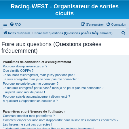
Racing-WEST - Organisateur de sorties
cicuits
FAQ
S’enregistrer
Connexion
R
Index du forum
Foire aux questions (Questions posées fréquemment)
e
Foire aux questions (Questions posées
c
fréquemment)
h
e
Problèmes de connexion et d’enregistrement
Pourquoi dois-je m’enregistrer ?
r
Que signifie COPPA ?
c
Je souhaite m’enregistrer, mais je n’y parviens pas !
Je suis enregistré mais je ne peux pas me connecter !
h
Pourquoi ne puis-je pas me connecter ?
Je me suis enregistré par le passé mais je ne peux plus me connecter ?!
e
J’ai perdu mon mot de passe !
r
Pourquoi suis-je automatiquement déconnecté ?
À quoi sert « Supprimer les cookies » ?
Paramètres et préférences de l’utilisateur
Comment modifier mes paramètres ?
Comment empêcher mon nom d’apparaître dans la liste des membres connectés ?
Les heures ne sont pas correctes !
J’ai changé mon fuseau horaire et l’heure est toujours incorrecte !