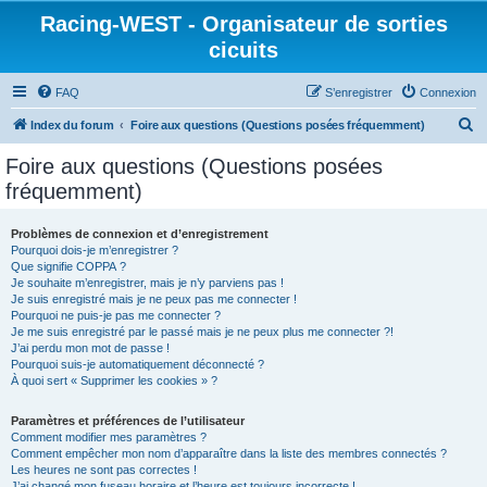
Racing-WEST - Organisateur de sorties
cicuits
FAQ
S’enregistrer
Connexion
R
Index du forum
Foire aux questions (Questions posées fréquemment)
e
Foire aux questions (Questions posées
c
fréquemment)
h
e
Problèmes de connexion et d’enregistrement
Pourquoi dois-je m’enregistrer ?
r
Que signifie COPPA ?
c
Je souhaite m’enregistrer, mais je n’y parviens pas !
Je suis enregistré mais je ne peux pas me connecter !
h
Pourquoi ne puis-je pas me connecter ?
Je me suis enregistré par le passé mais je ne peux plus me connecter ?!
e
J’ai perdu mon mot de passe !
r
Pourquoi suis-je automatiquement déconnecté ?
À quoi sert « Supprimer les cookies » ?
Paramètres et préférences de l’utilisateur
Comment modifier mes paramètres ?
Comment empêcher mon nom d’apparaître dans la liste des membres connectés ?
Les heures ne sont pas correctes !
J’ai changé mon fuseau horaire et l’heure est toujours incorrecte !