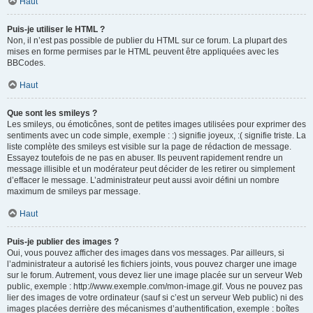
Haut
Puis-je utiliser le HTML ?
Non, il n’est pas possible de publier du HTML sur ce forum. La plupart des
mises en forme permises par le HTML peuvent être appliquées avec les
BBCodes.
Haut
Que sont les smileys ?
Les smileys, ou émoticônes, sont de petites images utilisées pour exprimer des
sentiments avec un code simple, exemple : :) signifie joyeux, :( signifie triste. La
liste complète des smileys est visible sur la page de rédaction de message.
Essayez toutefois de ne pas en abuser. Ils peuvent rapidement rendre un
message illisible et un modérateur peut décider de les retirer ou simplement
d’effacer le message. L’administrateur peut aussi avoir défini un nombre
maximum de smileys par message.
Haut
Puis-je publier des images ?
Oui, vous pouvez afficher des images dans vos messages. Par ailleurs, si
l’administrateur a autorisé les fichiers joints, vous pouvez charger une image
sur le forum. Autrement, vous devez lier une image placée sur un serveur Web
public, exemple : http://www.exemple.com/mon-image.gif. Vous ne pouvez pas
lier des images de votre ordinateur (sauf si c’est un serveur Web public) ni des
images placées derrière des mécanismes d’authentification, exemple : boîtes