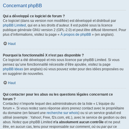
Concernant phpBB
Qui a développé ce logiciel de forum ?
Ce logiciel (dans sa version non modifiée) est développé et distribué par
phpBB Limited
, qui en a les droits d’auteur. Il est publié sous la licence
publique générale GNU version 2 (GPL-2.0) et peut être diffusé librement. Pour
plus d’informations, visitez la page «
À propos de phpBB
» (en anglais).
Haut
Pourquoi la fonctionnalité X n’est pas disponible ?
Ce logiciel a été développé et mis sous licence par phpBB Limited. Si vous
pensez qu’une fonctionnalité nécessite d’être ajoutée, visitez la page
phpBB Ideas
(en anglais) où vous pouvez voter pour des idées proposées ou
en suggérer de nouvelles.
Haut
Qui contacter pour les abus ou les questions légales concernant ce
forum ?
Contactez n’importe lequel des administrateurs de la liste « L’équipe du
forum ». Si vous restez sans réponse alors prenez contact avec le propriétaire
du domaine (en faisant une
recherche sur whois
) ou si un service gratuit est
utilisé (exemple : Yahoo!, Free, f2s.com, etc.), avec le service de gestion ou des
abus. Notez que phpBB Limited
n’a absolument aucun contrôle
et ne peut
être, en aucun cas, tenu pour responsable sur
comment
,
où
ou
par qui
ce