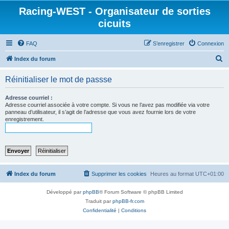
Racing-WEST - Organisateur de sorties
cicuits
FAQ
S’enregistrer
Connexion
R
Index du forum
e
Réinitialiser le mot de passse
c
h
Adresse courriel :
Adresse courriel associée à votre compte. Si vous ne l’avez pas modifiée via votre
e
panneau d’utilisateur, il s’agit de l’adresse que vous avez fournie lors de votre
enregistrement.
r
c
h
e
r
Index du forum
Supprimer les cookies
Heures au format
UTC+01:00
Développé par
phpBB
® Forum Software © phpBB Limited
Traduit par
phpBB-fr.com
Confidentialité
|
Conditions