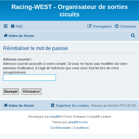
Racing-WEST - Organisateur de sorties
cicuits
FAQ
S’enregistrer
Connexion
R
Index du forum
e
Réinitialiser le mot de passse
c
h
Adresse courriel :
Adresse courriel associée à votre compte. Si vous ne l’avez pas modifiée via votre
e
panneau d’utilisateur, il s’agit de l’adresse que vous avez fournie lors de votre
enregistrement.
r
c
h
e
r
Index du forum
Supprimer les cookies
Heures au format
UTC+01:00
Développé par
phpBB
® Forum Software © phpBB Limited
Traduit par
phpBB-fr.com
Confidentialité
|
Conditions