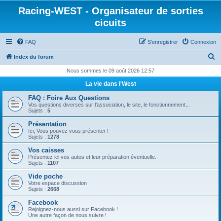
Racing-WEST - Organisateur de sorties
cicuits
FAQ
S’enregistrer
Connexion
R
Index du forum
e
Nous sommes le 09 août 2026 12:57
c
La vie dans l'West
h
FAQ : Foire Aux Questions
e
Vos questions diverses sur l'association, le site, le fonctionnement...
Sujets :
5
r
Présentation
c
Ici, Vous pouvez vous présenter !
Sujets :
1278
h
Vos caisses
e
Présentez ici vos autos et leur préparation éventuelle.
Sujets :
1107
r
Vide poche
Votre espace discussion
Sujets :
2668
Facebook
Rejoignez-nous aussi sur Facebook !
Une autre façon de nous suivre !