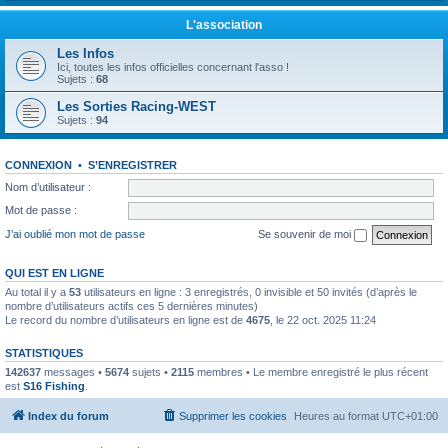
L'association
Les Infos
Ici, toutes les infos officielles concernant l'asso !
Sujets :
68
Les Sorties Racing-WEST
Sujets :
94
CONNEXION
•
S’ENREGISTRER
Nom d’utilisateur :
Mot de passe :
J’ai oublié mon mot de passe
Se souvenir de moi
QUI EST EN LIGNE
Au total il y a
53
utilisateurs en ligne : 3 enregistrés, 0 invisible et 50 invités (d’après le
nombre d’utilisateurs actifs ces 5 dernières minutes)
Le record du nombre d’utilisateurs en ligne est de
4675
, le 22 oct. 2025 11:24
STATISTIQUES
142637
messages •
5674
sujets •
2115
membres • Le membre enregistré le plus récent
est
S16 Fishing
.
Index du forum
Supprimer les cookies
Heures au format
UTC+01:00