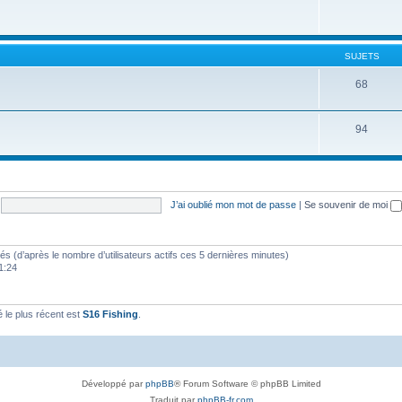
SUJETS
68
94
J’ai oublié mon mot de passe
|
Se souvenir de moi
vités (d’après le nombre d’utilisateurs actifs ces 5 dernières minutes)
11:24
le plus récent est
S16 Fishing
.
Développé par
phpBB
® Forum Software © phpBB Limited
Traduit par
phpBB-fr.com