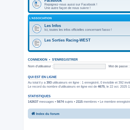
Facebook
Rejoignez-nous aussi sur Facebook !
Une autre façon de nous suivre !
L'ASSOCIATION
Les Infos
Ici, toutes les infos officielles concernant l'asso !
Les Sorties Racing-WEST
CONNEXION
•
S’ENREGISTRER
Nom d’utilisateur :
Mot de passe :
QUI EST EN LIGNE
Au total il y a
393
utilisateurs en ligne : 1 enregistré, 0 invisible et 392 in
Le record du nombre d’utilisateurs en ligne est de
4675
, le 22 oct. 2025 
STATISTIQUES
142637
messages •
5674
sujets •
2115
membres • Le membre enregistré 
Index du forum