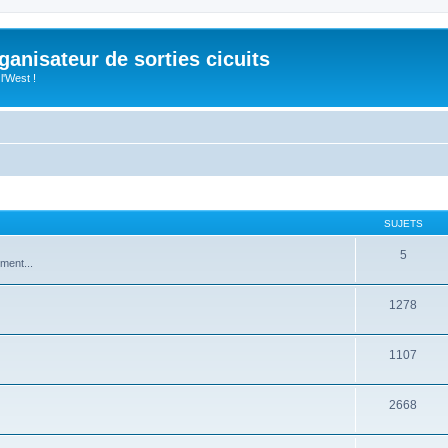
anisateur de sorties cicuits
l'West !
SUJETS
5
ement...
1278
1107
2668