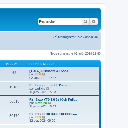
Rechercher
Recherche avancé
S’enregistrer
Connexion
Nous sommes le 07 août 2026 19:46
MESSAGES
DERNIER MESSAGE
[TUTO] S'inscrire à l'Asso
68
V
par
FTR
o
02 janv. 2017 22:46
i
r
Re: Bonjour tout le l'monde!
19185
l
V
par
L'e$kro
e
o
11 janv. 2026 15:08
d
i
e
r
Re: Saxo VTS 1.6 8s 90ch Full…
56515
r
l
V
par
mathieu
n
e
o
11 janv. 2025 10:49
i
d
i
e
e
r
Re: Rouler en quad sur route,…
r
36179
r
l
V
par
FTR
m
n
e
o
12 oct. 2024 09:29
e
i
d
i
s
e
e
r