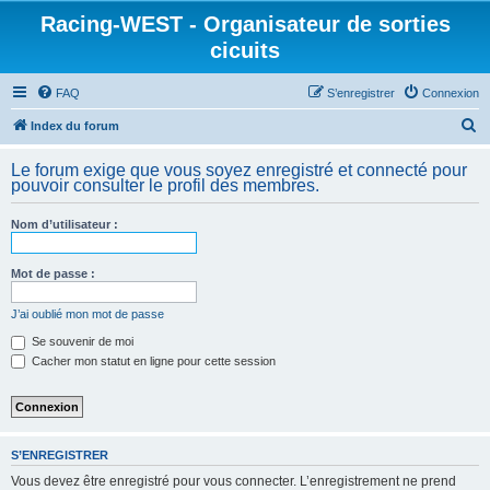
Racing-WEST - Organisateur de sorties
cicuits
FAQ
S’enregistrer
Connexion
R
Index du forum
e
Le forum exige que vous soyez enregistré et connecté pour
c
pouvoir consulter le profil des membres.
h
Nom d’utilisateur :
e
r
Mot de passe :
c
h
J’ai oublié mon mot de passe
e
Se souvenir de moi
Cacher mon statut en ligne pour cette session
r
S’ENREGISTRER
Vous devez être enregistré pour vous connecter. L’enregistrement ne prend