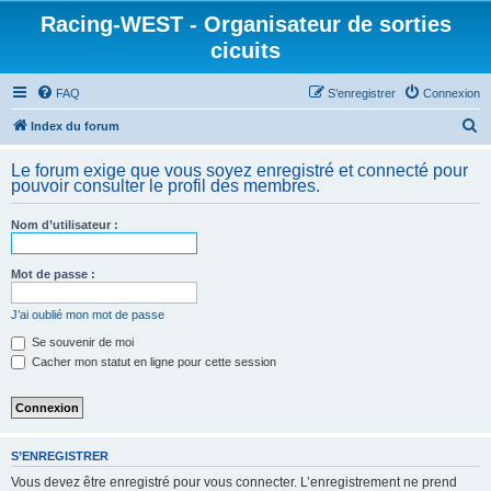
Racing-WEST - Organisateur de sorties
cicuits
FAQ
S’enregistrer
Connexion
R
Index du forum
e
Le forum exige que vous soyez enregistré et connecté pour
c
pouvoir consulter le profil des membres.
h
Nom d’utilisateur :
e
r
Mot de passe :
c
h
J’ai oublié mon mot de passe
e
Se souvenir de moi
Cacher mon statut en ligne pour cette session
r
S’ENREGISTRER
Vous devez être enregistré pour vous connecter. L’enregistrement ne prend