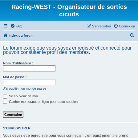
Racing-WEST - Organisateur de sorties
cicuits
FAQ
S’enregistrer
Connexion
R
Index du forum
e
Le forum exige que vous soyez enregistré et connecté pour
c
pouvoir consulter le profil des membres.
h
Nom d’utilisateur :
e
r
Mot de passe :
c
h
J’ai oublié mon mot de passe
e
Se souvenir de moi
Cacher mon statut en ligne pour cette session
r
S’ENREGISTRER
Vous devez être enregistré pour vous connecter. L’enregistrement ne prend