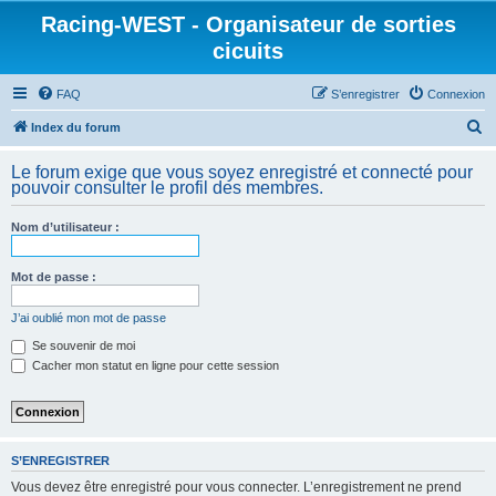
Racing-WEST - Organisateur de sorties
cicuits
FAQ
S’enregistrer
Connexion
R
Index du forum
e
Le forum exige que vous soyez enregistré et connecté pour
c
pouvoir consulter le profil des membres.
h
Nom d’utilisateur :
e
r
Mot de passe :
c
h
J’ai oublié mon mot de passe
e
Se souvenir de moi
Cacher mon statut en ligne pour cette session
r
S’ENREGISTRER
Vous devez être enregistré pour vous connecter. L’enregistrement ne prend