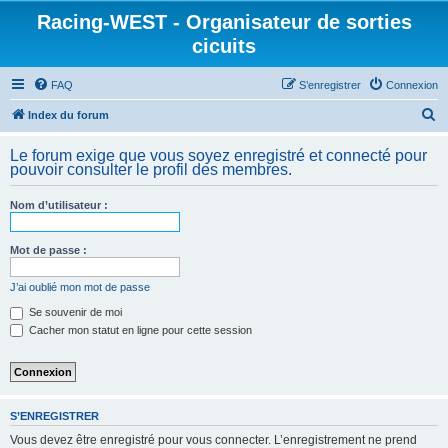
Racing-WEST - Organisateur de sorties
cicuits
FAQ
S’enregistrer
Connexion
R
Index du forum
e
Le forum exige que vous soyez enregistré et connecté pour
c
pouvoir consulter le profil des membres.
h
Nom d’utilisateur :
e
r
Mot de passe :
c
h
J’ai oublié mon mot de passe
e
Se souvenir de moi
Cacher mon statut en ligne pour cette session
r
S’ENREGISTRER
Vous devez être enregistré pour vous connecter. L’enregistrement ne prend