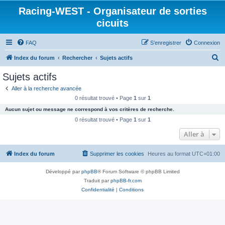
Racing-WEST - Organisateur de sorties
cicuits
FAQ
S’enregistrer
Connexion
R
Index du forum
Rechercher
Sujets actifs
e
Sujets actifs
c
Aller à la recherche avancée
h
0 résultat trouvé • Page
1
sur
1
e
Aucun sujet ou message ne correspond à vos critères de recherche.
r
0 résultat trouvé • Page
1
sur
1
c
Aller à
h
Index du forum
Supprimer les cookies
Heures au format
UTC+01:00
e
r
Développé par
phpBB
® Forum Software © phpBB Limited
Traduit par
phpBB-fr.com
Confidentialité
|
Conditions