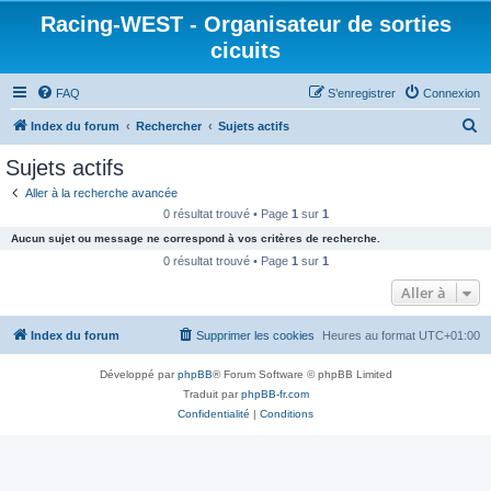
Racing-WEST - Organisateur de sorties
cicuits
FAQ
S’enregistrer
Connexion
R
Index du forum
Rechercher
Sujets actifs
e
Sujets actifs
c
Aller à la recherche avancée
h
0 résultat trouvé • Page
1
sur
1
e
Aucun sujet ou message ne correspond à vos critères de recherche.
r
0 résultat trouvé • Page
1
sur
1
c
Aller à
h
Index du forum
Supprimer les cookies
Heures au format
UTC+01:00
e
r
Développé par
phpBB
® Forum Software © phpBB Limited
Traduit par
phpBB-fr.com
Confidentialité
|
Conditions