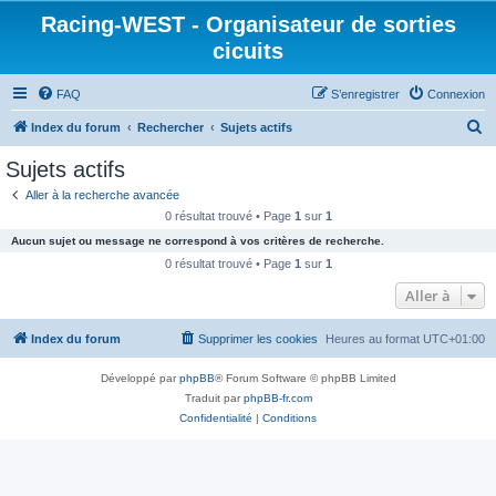
Racing-WEST - Organisateur de sorties
cicuits
FAQ
S’enregistrer
Connexion
R
Index du forum
Rechercher
Sujets actifs
e
Sujets actifs
c
Aller à la recherche avancée
h
0 résultat trouvé • Page
1
sur
1
e
Aucun sujet ou message ne correspond à vos critères de recherche.
r
0 résultat trouvé • Page
1
sur
1
c
Aller à
h
Index du forum
Supprimer les cookies
Heures au format
UTC+01:00
e
r
Développé par
phpBB
® Forum Software © phpBB Limited
Traduit par
phpBB-fr.com
Confidentialité
|
Conditions