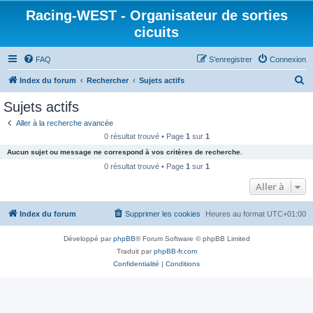
Racing-WEST - Organisateur de sorties
cicuits
FAQ
S’enregistrer
Connexion
R
Index du forum
Rechercher
Sujets actifs
e
Sujets actifs
c
Aller à la recherche avancée
h
0 résultat trouvé • Page
1
sur
1
e
Aucun sujet ou message ne correspond à vos critères de recherche.
r
0 résultat trouvé • Page
1
sur
1
c
Aller à
h
Index du forum
Supprimer les cookies
Heures au format
UTC+01:00
e
r
Développé par
phpBB
® Forum Software © phpBB Limited
Traduit par
phpBB-fr.com
Confidentialité
|
Conditions