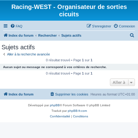
Racing-WEST - Organisateur de sorties
cicuits
FAQ
S’enregistrer
Connexion
R
Index du forum
Rechercher
Sujets actifs
e
Sujets actifs
c
Aller à la recherche avancée
h
0 résultat trouvé • Page
1
sur
1
e
Aucun sujet ou message ne correspond à vos critères de recherche.
r
0 résultat trouvé • Page
1
sur
1
c
Aller à
h
Index du forum
Supprimer les cookies
Heures au format
UTC+01:00
e
r
Développé par
phpBB
® Forum Software © phpBB Limited
Traduit par
phpBB-fr.com
Confidentialité
|
Conditions