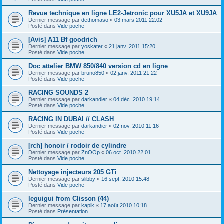
Revue technique en ligne LE2-Jetronic pour XU5JA et XU9JA
Dernier message par
dethomaso
«
03 mars 2011 22:02
Posté dans
Vide poche
[Avis] A11 Bf goodrich
Dernier message par
yoskater
«
21 janv. 2011 15:20
Posté dans
Vide poche
Doc attelier BMW 850/840 version cd en ligne
Dernier message par
bruno850
«
02 janv. 2011 21:22
Posté dans
Vide poche
RACING SOUNDS 2
Dernier message par
darkandier
«
04 déc. 2010 19:14
Posté dans
Vide poche
RACING IN DUBAI // CLASH
Dernier message par
darkandier
«
02 nov. 2010 11:16
Posté dans
Vide poche
[rch] honoir / rodoir de cylindre
Dernier message par
ZnOOp
«
06 oct. 2010 22:01
Posté dans
Vide poche
Nettoyage injecteurs 205 GTi
Dernier message par
slibby
«
16 sept. 2010 15:48
Posté dans
Vide poche
leguigui from Clisson (44)
Dernier message par
kapik
«
17 août 2010 10:18
Posté dans
Présentation