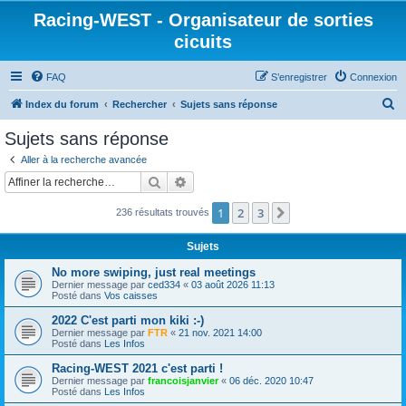
Racing-WEST - Organisateur de sorties
cicuits
FAQ
S’enregistrer
Connexion
R
Index du forum
Rechercher
Sujets sans réponse
e
Sujets sans réponse
c
Aller à la recherche avancée
h
Rechercher
Recherche avancée
e
1
2
3
Suivante
236 résultats trouvés
r
c
Sujets
h
No more swiping, just real meetings
e
Dernier message par
ced334
«
03 août 2026 11:13
Posté dans
Vos caisses
r
2022 C'est parti mon kiki :-)
Dernier message par
FTR
«
21 nov. 2021 14:00
Posté dans
Les Infos
Racing-WEST 2021 c'est parti !
Dernier message par
francoisjanvier
«
06 déc. 2020 10:47
Posté dans
Les Infos