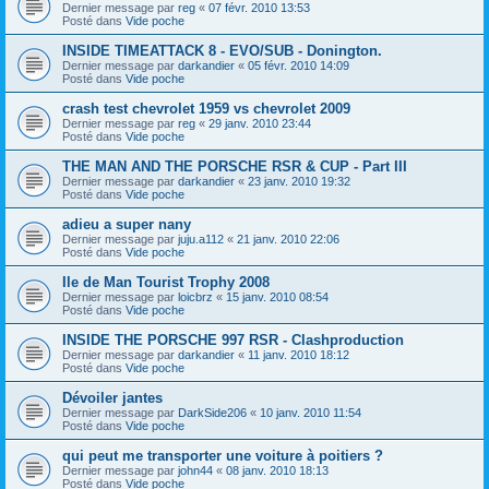
Dernier message par
reg
«
07 févr. 2010 13:53
Posté dans
Vide poche
INSIDE TIMEATTACK 8 - EVO/SUB - Donington.
Dernier message par
darkandier
«
05 févr. 2010 14:09
Posté dans
Vide poche
crash test chevrolet 1959 vs chevrolet 2009
Dernier message par
reg
«
29 janv. 2010 23:44
Posté dans
Vide poche
THE MAN AND THE PORSCHE RSR & CUP - Part III
Dernier message par
darkandier
«
23 janv. 2010 19:32
Posté dans
Vide poche
adieu a super nany
Dernier message par
juju.a112
«
21 janv. 2010 22:06
Posté dans
Vide poche
Ile de Man Tourist Trophy 2008
Dernier message par
loicbrz
«
15 janv. 2010 08:54
Posté dans
Vide poche
INSIDE THE PORSCHE 997 RSR - Clashproduction
Dernier message par
darkandier
«
11 janv. 2010 18:12
Posté dans
Vide poche
Dévoiler jantes
Dernier message par
DarkSide206
«
10 janv. 2010 11:54
Posté dans
Vide poche
qui peut me transporter une voiture à poitiers ?
Dernier message par
john44
«
08 janv. 2010 18:13
Posté dans
Vide poche