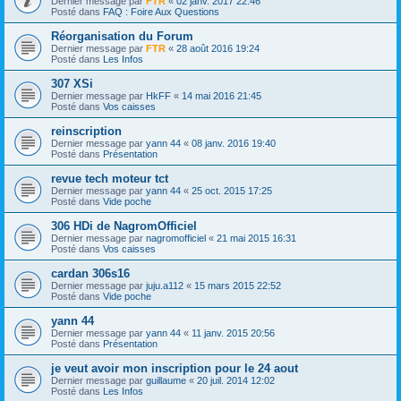
Dernier message par
FTR
«
02 janv. 2017 22:46
Posté dans
FAQ : Foire Aux Questions
Réorganisation du Forum
Dernier message par
FTR
«
28 août 2016 19:24
Posté dans
Les Infos
307 XSi
Dernier message par
HkFF
«
14 mai 2016 21:45
Posté dans
Vos caisses
reinscription
Dernier message par
yann 44
«
08 janv. 2016 19:40
Posté dans
Présentation
revue tech moteur tct
Dernier message par
yann 44
«
25 oct. 2015 17:25
Posté dans
Vide poche
306 HDi de NagromOfficiel
Dernier message par
nagromofficiel
«
21 mai 2015 16:31
Posté dans
Vos caisses
cardan 306s16
Dernier message par
juju.a112
«
15 mars 2015 22:52
Posté dans
Vide poche
yann 44
Dernier message par
yann 44
«
11 janv. 2015 20:56
Posté dans
Présentation
je veut avoir mon inscription pour le 24 aout
Dernier message par
guillaume
«
20 juil. 2014 12:02
Posté dans
Les Infos