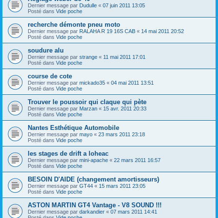
Dernier message par
Dudulle
«
07 juin 2011 13:05
Posté dans
Vide poche
recherche démonte pneu moto
Dernier message par
RALAHA R 19 16S CAB
«
14 mai 2011 20:52
Posté dans
Vide poche
soudure alu
Dernier message par
strange
«
11 mai 2011 17:01
Posté dans
Vide poche
course de cote
Dernier message par
mickado35
«
04 mai 2011 13:51
Posté dans
Vide poche
Trouver le poussoir qui claque qui pète
Dernier message par
Marzan
«
15 avr. 2011 20:33
Posté dans
Vide poche
Nantes Esthétique Automobile
Dernier message par
mayo
«
23 mars 2011 23:18
Posté dans
Vide poche
les stages de drift a loheac
Dernier message par
mini-apache
«
22 mars 2011 16:57
Posté dans
Vide poche
BESOIN D'AIDE (changement amortisseurs)
Dernier message par
GT44
«
15 mars 2011 23:05
Posté dans
Vide poche
ASTON MARTIN GT4 Vantage - V8 SOUND !!!
Dernier message par
darkandier
«
07 mars 2011 14:41
Posté dans
Vide poche