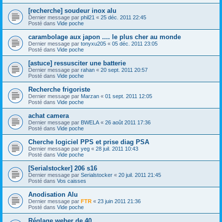
[recherche] soudeur inox alu
Dernier message par
phil21
«
25 déc. 2011 22:45
Posté dans
Vide poche
carambolage aux japon .... le plus cher au monde
Dernier message par
tonyxu205
«
05 déc. 2011 23:05
Posté dans
Vide poche
[astuce] ressusciter une batterie
Dernier message par
rahan
«
20 sept. 2011 20:57
Posté dans
Vide poche
Recherche frigoriste
Dernier message par
Marzan
«
01 sept. 2011 12:05
Posté dans
Vide poche
achat camera
Dernier message par
BWELA
«
26 août 2011 17:36
Posté dans
Vide poche
Cherche logiciel PPS et prise diag PSA
Dernier message par
yeg
«
28 juil. 2011 10:43
Posté dans
Vide poche
[Serialstocker] 206 s16
Dernier message par
Serialstocker
«
20 juil. 2011 21:45
Posté dans
Vos caisses
Anodisation Alu
Dernier message par
FTR
«
23 juin 2011 21:36
Posté dans
Vide poche
Réglage weber de 40