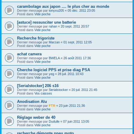
carambolage aux japon .... le plus cher au monde
Dernier message par
tonyxu205
«
05 déc. 2011 23:05
Posté dans
Vide poche
[astuce] ressusciter une batterie
Dernier message par
rahan
«
20 sept. 2011 20:57
Posté dans
Vide poche
Recherche frigoriste
Dernier message par
Marzan
«
01 sept. 2011 12:05
Posté dans
Vide poche
achat camera
Dernier message par
BWELA
«
26 août 2011 17:36
Posté dans
Vide poche
Cherche logiciel PPS et prise diag PSA
Dernier message par
yeg
«
28 juil. 2011 10:43
Posté dans
Vide poche
[Serialstocker] 206 s16
Dernier message par
Serialstocker
«
20 juil. 2011 21:45
Posté dans
Vos caisses
Anodisation Alu
Dernier message par
FTR
«
23 juin 2011 21:36
Posté dans
Vide poche
Réglage weber de 40
Dernier message par
Dudulle
«
07 juin 2011 13:05
Posté dans
Vide poche
recherche démonte pneu moto