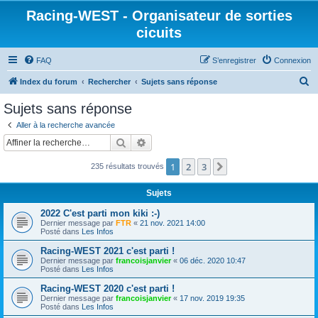
Racing-WEST - Organisateur de sorties
cicuits
FAQ
S’enregistrer
Connexion
R
Index du forum
Rechercher
Sujets sans réponse
e
Sujets sans réponse
c
Aller à la recherche avancée
h
Rechercher
Recherche avancée
e
1
2
3
Suivante
235 résultats trouvés
r
c
Sujets
h
2022 C'est parti mon kiki :-)
e
Dernier message par
FTR
«
21 nov. 2021 14:00
Posté dans
Les Infos
r
Racing-WEST 2021 c'est parti !
Dernier message par
francoisjanvier
«
06 déc. 2020 10:47
Posté dans
Les Infos
Racing-WEST 2020 c'est parti !
Dernier message par
francoisjanvier
«
17 nov. 2019 19:35
Posté dans
Les Infos