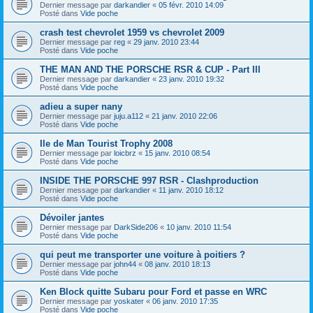
Dernier message par
darkandier
«
05 févr. 2010 14:09
Posté dans
Vide poche
crash test chevrolet 1959 vs chevrolet 2009
Dernier message par
reg
«
29 janv. 2010 23:44
Posté dans
Vide poche
THE MAN AND THE PORSCHE RSR & CUP - Part III
Dernier message par
darkandier
«
23 janv. 2010 19:32
Posté dans
Vide poche
adieu a super nany
Dernier message par
juju.a112
«
21 janv. 2010 22:06
Posté dans
Vide poche
Ile de Man Tourist Trophy 2008
Dernier message par
loicbrz
«
15 janv. 2010 08:54
Posté dans
Vide poche
INSIDE THE PORSCHE 997 RSR - Clashproduction
Dernier message par
darkandier
«
11 janv. 2010 18:12
Posté dans
Vide poche
Dévoiler jantes
Dernier message par
DarkSide206
«
10 janv. 2010 11:54
Posté dans
Vide poche
qui peut me transporter une voiture à poitiers ?
Dernier message par
john44
«
08 janv. 2010 18:13
Posté dans
Vide poche
Ken Block quitte Subaru pour Ford et passe en WRC
Dernier message par
yoskater
«
06 janv. 2010 17:35
Posté dans
Vide poche