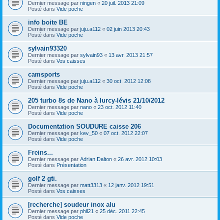
Dernier message par
ningen
«
20 juil. 2013 21:09
Posté dans
Vide poche
info boite BE
Dernier message par
juju.a112
«
02 juin 2013 20:43
Posté dans
Vide poche
sylvain93320
Dernier message par
sylvain93
«
13 avr. 2013 21:57
Posté dans
Vos caisses
camsports
Dernier message par
juju.a112
«
30 oct. 2012 12:08
Posté dans
Vide poche
205 turbo 8s de Nano à lurcy-lévis 21/10/2012
Dernier message par
nano
«
23 oct. 2012 11:40
Posté dans
Vide poche
Documentation SOUDURE caisse 206
Dernier message par
kev_50
«
07 oct. 2012 22:07
Posté dans
Vide poche
Freins...
Dernier message par
Adrian Dalton
«
26 avr. 2012 10:03
Posté dans
Présentation
golf 2 gti.
Dernier message par
matt3313
«
12 janv. 2012 19:51
Posté dans
Vos caisses
[recherche] soudeur inox alu
Dernier message par
phil21
«
25 déc. 2011 22:45
Posté dans
Vide poche