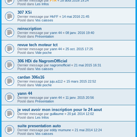
Dernier message par
FTR
«
28 août 2016 19:24
Posté dans
Les Infos
307 XSi
Dernier message par
HkFF
«
14 mai 2016 21:45
Posté dans
Vos caisses
reinscription
Dernier message par
yann 44
«
08 janv. 2016 19:40
Posté dans
Présentation
revue tech moteur tct
Dernier message par
yann 44
«
25 oct. 2015 17:25
Posté dans
Vide poche
306 HDi de NagromOfficiel
Dernier message par
nagromofficiel
«
21 mai 2015 16:31
Posté dans
Vos caisses
cardan 306s16
Dernier message par
juju.a112
«
15 mars 2015 22:52
Posté dans
Vide poche
yann 44
Dernier message par
yann 44
«
11 janv. 2015 20:56
Posté dans
Présentation
je veut avoir mon inscription pour le 24 aout
Dernier message par
guillaume
«
20 juil. 2014 12:02
Posté dans
Les Infos
suite presentation auto
Dernier message par
eddy mumune
«
21 mai 2014 12:24
Posté dans
Vos caisses