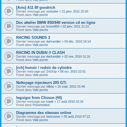
[Avis] A11 Bf goodrich
Dernier message par
yoskater
«
21 janv. 2011 15:20
Posté dans
Vide poche
Doc attelier BMW 850/840 version cd en ligne
Dernier message par
bruno850
«
02 janv. 2011 21:22
Posté dans
Vide poche
RACING SOUNDS 2
Dernier message par
darkandier
«
04 déc. 2010 19:14
Posté dans
Vide poche
RACING IN DUBAI // CLASH
Dernier message par
darkandier
«
02 nov. 2010 11:16
Posté dans
Vide poche
[rch] honoir / rodoir de cylindre
Dernier message par
ZnOOp
«
06 oct. 2010 22:01
Posté dans
Vide poche
Nettoyage injecteurs 205 GTi
Dernier message par
slibby
«
16 sept. 2010 15:48
Posté dans
Vide poche
leguigui from Clisson (44)
Dernier message par
kapik
«
17 août 2010 10:18
Posté dans
Présentation
Diagramme des vitesses online
Dernier message par
fastrunner
«
05 août 2010 07:22
Posté dans
Vide poche