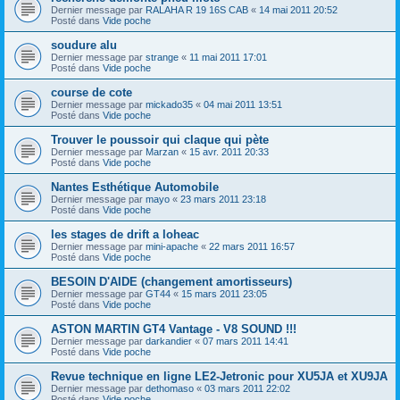
Dernier message par
RALAHA R 19 16S CAB
«
14 mai 2011 20:52
Posté dans
Vide poche
soudure alu
Dernier message par
strange
«
11 mai 2011 17:01
Posté dans
Vide poche
course de cote
Dernier message par
mickado35
«
04 mai 2011 13:51
Posté dans
Vide poche
Trouver le poussoir qui claque qui pète
Dernier message par
Marzan
«
15 avr. 2011 20:33
Posté dans
Vide poche
Nantes Esthétique Automobile
Dernier message par
mayo
«
23 mars 2011 23:18
Posté dans
Vide poche
les stages de drift a loheac
Dernier message par
mini-apache
«
22 mars 2011 16:57
Posté dans
Vide poche
BESOIN D'AIDE (changement amortisseurs)
Dernier message par
GT44
«
15 mars 2011 23:05
Posté dans
Vide poche
ASTON MARTIN GT4 Vantage - V8 SOUND !!!
Dernier message par
darkandier
«
07 mars 2011 14:41
Posté dans
Vide poche
Revue technique en ligne LE2-Jetronic pour XU5JA et XU9JA
Dernier message par
dethomaso
«
03 mars 2011 22:02
Posté dans
Vide poche