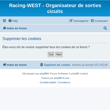
Racing-WEST - Organisateur de sorties
cicuits
FAQ
S’enregistrer
Connexion
R
Index du forum
e
Supprimer les cookies
c
h
Êtes-vous sûr de vouloir supprimer tous les cookies de ce forum ?
e
r
c
Index du forum
Supprimer les cookies
Heures au format
UTC+01:00
h
Développé par
phpBB
® Forum Software © phpBB Limited
e
Traduit par
phpBB-fr.com
r
Confidentialité
|
Conditions