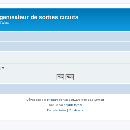
anisateur de sorties cicuits
l'West !
m ?
Développé par
phpBB
® Forum Software © phpBB Limited
Traduit par
phpBB-fr.com
Confidentialité
|
Conditions