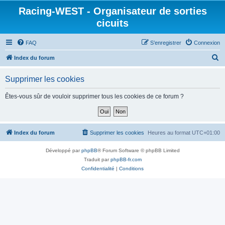
Racing-WEST - Organisateur de sorties
cicuits
FAQ
S’enregistrer
Connexion
R
Index du forum
e
Supprimer les cookies
c
h
Êtes-vous sûr de vouloir supprimer tous les cookies de ce forum ?
e
r
c
Index du forum
Supprimer les cookies
Heures au format
UTC+01:00
h
Développé par
phpBB
® Forum Software © phpBB Limited
e
Traduit par
phpBB-fr.com
r
Confidentialité
|
Conditions