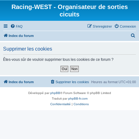
Racing-WEST - Organisateur de sorties
cicuits
FAQ
S’enregistrer
Connexion
R
Index du forum
e
Supprimer les cookies
c
h
Êtes-vous sûr de vouloir supprimer tous les cookies de ce forum ?
e
r
c
Index du forum
Supprimer les cookies
Heures au format
UTC+01:00
h
Développé par
phpBB
® Forum Software © phpBB Limited
e
Traduit par
phpBB-fr.com
r
Confidentialité
|
Conditions