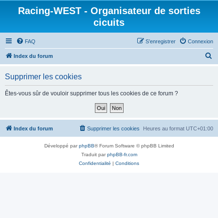
Racing-WEST - Organisateur de sorties
cicuits
FAQ
S’enregistrer
Connexion
R
Index du forum
e
Supprimer les cookies
c
h
Êtes-vous sûr de vouloir supprimer tous les cookies de ce forum ?
e
r
c
Index du forum
Supprimer les cookies
Heures au format
UTC+01:00
h
Développé par
phpBB
® Forum Software © phpBB Limited
e
Traduit par
phpBB-fr.com
r
Confidentialité
|
Conditions