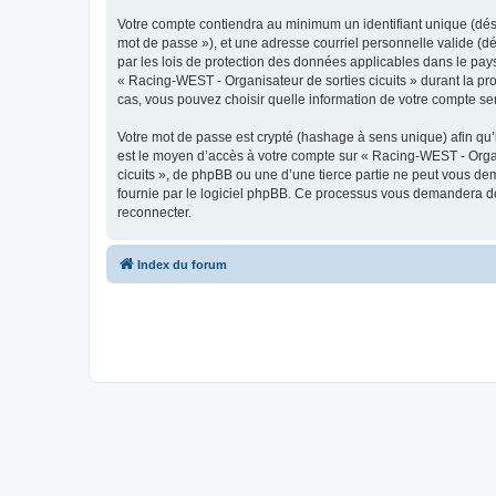
Votre compte contiendra au minimum un identifiant unique (dési
mot de passe »), et une adresse courriel personnelle valide (dé
par les lois de protection des données applicables dans le pays
« Racing-WEST - Organisateur de sorties cicuits » durant la pro
cas, vous pouvez choisir quelle information de votre compte ser
Votre mot de passe est crypté (hashage à sens unique) afin qu’i
est le moyen d’accès à votre compte sur « Racing-WEST - Organ
cicuits », de phpBB ou une d’une tierce partie ne peut vous de
fournie par le logiciel phpBB. Ce processus vous demandera de 
reconnecter.
Index du forum