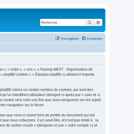
Rechercher
Recherche avancé
S’enregistrer
Connexion
ous », « notre », « nos », « Racing-WEST - Organisateur de
», « phpBB Limited », « Équipes phpBB ») utilisent n’importe
l phpBB créera un certain nombre de cookies, qui sont des
qu’un identifiant utilisateur (désigné ci-après par « user-id »)
me cookie sera créé une fois que vous naviguerez sur les sujets
otre navigation sur le forum.
ien que ceux-ci soient hors de portée du document qui est
e nous collectons. Ceci peut être, et n’est pas limité à : la
r de sorties cicuits » (désignée ici par « votre compte ») et