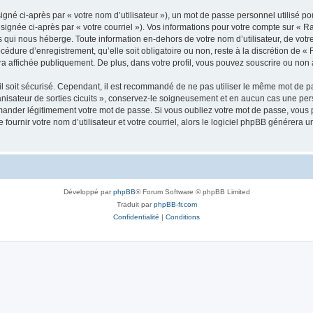
gné ci-après par « votre nom d’utilisateur »), un mot de passe personnel utilisé po
signée ci-après par « votre courriel »). Vos informations pour votre compte sur « 
 qui nous héberge. Toute information en-dehors de votre nom d’utilisateur, de votr
cédure d’enregistrement, qu’elle soit obligatoire ou non, reste à la discrétion de «
a affichée publiquement. De plus, dans votre profil, vous pouvez souscrire ou non à
l soit sécurisé. Cependant, il est recommandé de ne pas utiliser le même mot de pas
isateur de sorties cicuits », conservez-le soigneusement et en aucun cas une per
mander légitimement votre mot de passe. Si vous oubliez votre mot de passe, vous p
fournir votre nom d’utilisateur et votre courriel, alors le logiciel phpBB générer
Développé par
phpBB
® Forum Software © phpBB Limited
Traduit par
phpBB-fr.com
Confidentialité
|
Conditions