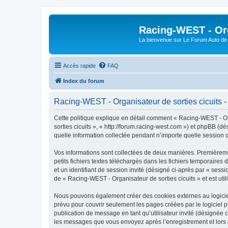
Racing-WEST - Org
La bienvenue sur Le Forum Auto de 
Accès rapide
FAQ
Index du forum
Racing-WEST - Organisateur de sorties cicuits - 
Cette politique explique en détail comment « Racing-WEST - Orga
sorties cicuits », « http://forum.racing-west.com ») et phpBB (d
quelle information collectée pendant n’importe quelle session d’
Vos informations sont collectées de deux manières. Premièremen
petits fichiers textes téléchargés dans les fichiers temporaires 
et un identifiant de session invité (désigné ci-après par « ses
de « Racing-WEST - Organisateur de sorties cicuits » et est util
Nous pouvons également créer des cookies externes au logiciel
prévu pour couvrir seulement les pages créées par le logiciel p
publication de message en tant qu’utilisateur invité (désignée 
les messages que vous envoyez après l’enregistrement et lors 