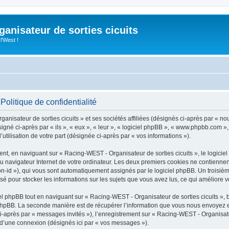
anisateur de sorties cicuits
l'West !
Politique de confidentialité
nisateur de sorties cicuits » et ses sociétés affiliées (désignés ci-après par « n
ésigné ci-après par « ils », « eux », « leur », « logiciel phpBB », « www.phpbb.com 
utilisation de votre part (désignée ci-après par « vos informations »).
t, en naviguant sur « Racing-WEST - Organisateur de sorties cicuits », le logicie
du navigateur Internet de votre ordinateur. Les deux premiers cookies ne contiennent 
sion-id »), qui vous sont automatiquement assignés par le logiciel phpBB. Un troisiè
isé pour stocker les informations sur les sujets que vous avez lus, ce qui améliore v
 phpBB tout en naviguant sur « Racing-WEST - Organisateur de sorties cicuits », b
hpBB. La seconde manière est de récupérer l’information que vous nous envoyez et qu
ci-après par « messages invités »), l’enregistrement sur « Racing-WEST - Organisateu
d’une connexion (désignés ici par « vos messages »).