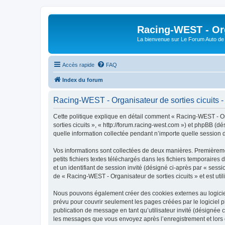
Racing-WEST - Org
La bienvenue sur Le Forum Auto de 
Accès rapide
FAQ
Index du forum
Racing-WEST - Organisateur de sorties cicuits - 
Cette politique explique en détail comment « Racing-WEST - Orga
sorties cicuits », « http://forum.racing-west.com ») et phpBB (d
quelle information collectée pendant n’importe quelle session d’
Vos informations sont collectées de deux manières. Premièremen
petits fichiers textes téléchargés dans les fichiers temporaires 
et un identifiant de session invité (désigné ci-après par « ses
de « Racing-WEST - Organisateur de sorties cicuits » et est util
Nous pouvons également créer des cookies externes au logiciel
prévu pour couvrir seulement les pages créées par le logiciel p
publication de message en tant qu’utilisateur invité (désignée 
les messages que vous envoyez après l’enregistrement et lors 