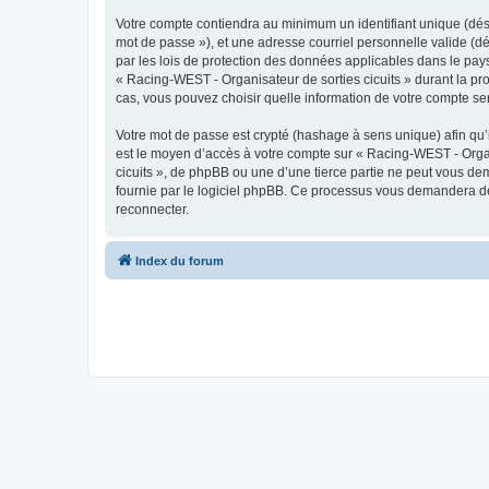
Votre compte contiendra au minimum un identifiant unique (dési
mot de passe »), et une adresse courriel personnelle valide (dé
par les lois de protection des données applicables dans le pays
« Racing-WEST - Organisateur de sorties cicuits » durant la pro
cas, vous pouvez choisir quelle information de votre compte ser
Votre mot de passe est crypté (hashage à sens unique) afin qu’i
est le moyen d’accès à votre compte sur « Racing-WEST - Organ
cicuits », de phpBB ou une d’une tierce partie ne peut vous de
fournie par le logiciel phpBB. Ce processus vous demandera de 
reconnecter.
Index du forum