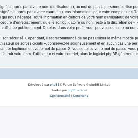
gné ci-après par « votre nom d’utilisateur »), un mot de passe personnel utilisé po
signée ci-après par « votre courriel »). Vos informations pour votre compte sur « 
 qui nous héberge. Toute information en-dehors de votre nom d’utilisateur, de votr
cédure d’enregistrement, qu’elle soit obligatoire ou non, reste à la discrétion de «
a affichée publiquement. De plus, dans votre profil, vous pouvez souscrire ou non à
l soit sécurisé. Cependant, il est recommandé de ne pas utiliser le même mot de pas
isateur de sorties cicuits », conservez-le soigneusement et en aucun cas une per
mander légitimement votre mot de passe. Si vous oubliez votre mot de passe, vous p
fournir votre nom d’utilisateur et votre courriel, alors le logiciel phpBB générer
Développé par
phpBB
® Forum Software © phpBB Limited
Traduit par
phpBB-fr.com
Confidentialité
|
Conditions