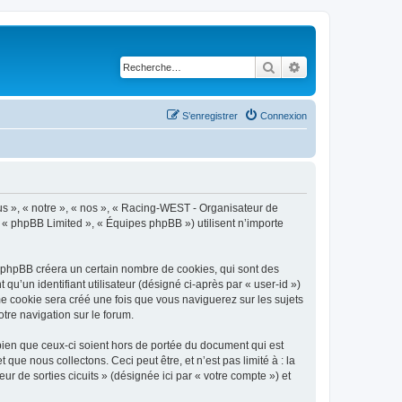
Rechercher
Recherche avancé
S’enregistrer
Connexion
ous », « notre », « nos », « Racing-WEST - Organisateur de
», « phpBB Limited », « Équipes phpBB ») utilisent n’importe
l phpBB créera un certain nombre de cookies, qui sont des
qu’un identifiant utilisateur (désigné ci-après par « user-id »)
me cookie sera créé une fois que vous naviguerez sur les sujets
otre navigation sur le forum.
ien que ceux-ci soient hors de portée du document qui est
e nous collectons. Ceci peut être, et n’est pas limité à : la
r de sorties cicuits » (désignée ici par « votre compte ») et