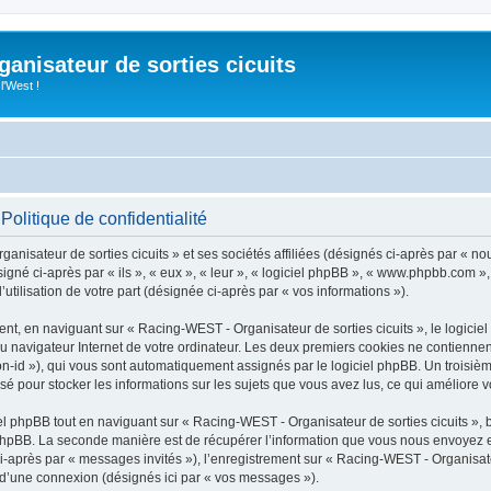
anisateur de sorties cicuits
l'West !
Politique de confidentialité
nisateur de sorties cicuits » et ses sociétés affiliées (désignés ci-après par « n
ésigné ci-après par « ils », « eux », « leur », « logiciel phpBB », « www.phpbb.com 
utilisation de votre part (désignée ci-après par « vos informations »).
t, en naviguant sur « Racing-WEST - Organisateur de sorties cicuits », le logicie
du navigateur Internet de votre ordinateur. Les deux premiers cookies ne contiennent 
sion-id »), qui vous sont automatiquement assignés par le logiciel phpBB. Un troisiè
isé pour stocker les informations sur les sujets que vous avez lus, ce qui améliore v
 phpBB tout en naviguant sur « Racing-WEST - Organisateur de sorties cicuits », b
hpBB. La seconde manière est de récupérer l’information que vous nous envoyez et qu
ci-après par « messages invités »), l’enregistrement sur « Racing-WEST - Organisateu
d’une connexion (désignés ici par « vos messages »).