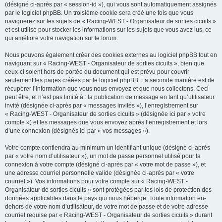
(désigné ci-après par « session-id »), qui vous sont automatiquement assignés
par le logiciel phpBB. Un troisième cookie sera créé une fois que vous
naviguerez sur les sujets de « Racing-WEST - Organisateur de sorties cicuits »
et est utilisé pour stocker les informations sur les sujets que vous avez lus, ce
qui améliore votre navigation sur le forum.
Nous pouvons également créer des cookies externes au logiciel phpBB tout en
naviguant sur « Racing-WEST - Organisateur de sorties cicuits », bien que
ceux-ci soient hors de portée du document qui est prévu pour couvrir
seulement les pages créées par le logiciel phpBB. La seconde manière est de
récupérer l’information que vous nous envoyez et que nous collectons. Ceci
peut être, et n’est pas limité à : la publication de message en tant qu’utilisateur
invité (désignée ci-après par « messages invités »), l’enregistrement sur
« Racing-WEST - Organisateur de sorties cicuits » (désignée ici par « votre
compte ») et les messages que vous envoyez après l’enregistrement et lors
d’une connexion (désignés ici par « vos messages »).
Votre compte contiendra au minimum un identifiant unique (désigné ci-après
par « votre nom d’utilisateur »), un mot de passe personnel utilisé pour la
connexion à votre compte (désigné ci-après par « votre mot de passe »), et
une adresse courriel personnelle valide (désignée ci-après par « votre
courriel »). Vos informations pour votre compte sur « Racing-WEST -
Organisateur de sorties cicuits » sont protégées par les lois de protection des
données applicables dans le pays qui nous héberge. Toute information en-
dehors de votre nom d’utilisateur, de votre mot de passe et de votre adresse
courriel requise par « Racing-WEST - Organisateur de sorties cicuits » durant