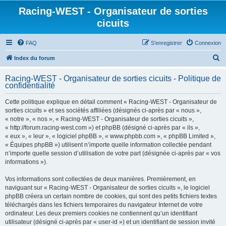
Racing-WEST - Organisateur de sorties
cicuits
FAQ
S’enregistrer
Connexion
R
Index du forum
e
Racing-WEST - Organisateur de sorties cicuits - Politique de
c
confidentialité
h
Cette politique explique en détail comment « Racing-WEST - Organisateur de
e
sorties cicuits » et ses sociétés affiliées (désignés ci-après par « nous »,
r
« notre », « nos », « Racing-WEST - Organisateur de sorties cicuits »,
« http://forum.racing-west.com ») et phpBB (désigné ci-après par « ils »,
c
« eux », « leur », « logiciel phpBB », « www.phpbb.com », « phpBB Limited »,
h
« Équipes phpBB ») utilisent n’importe quelle information collectée pendant
n’importe quelle session d’utilisation de votre part (désignée ci-après par « vos
e
informations »).
r
Vos informations sont collectées de deux manières. Premièrement, en
naviguant sur « Racing-WEST - Organisateur de sorties cicuits », le logiciel
phpBB créera un certain nombre de cookies, qui sont des petits fichiers textes
téléchargés dans les fichiers temporaires du navigateur Internet de votre
ordinateur. Les deux premiers cookies ne contiennent qu’un identifiant
utilisateur (désigné ci-après par « user-id ») et un identifiant de session invité