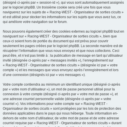
(désigné ci-après par « session-id »), qui vous sont automatiquement assignés
par le logiciel phpBB. Un troisième cookie sera créé une fois que vous
naviguerez sur les sujets de « Racing-WEST - Organisateur de sorties cicuits »
et est utilisé pour stocker les informations sur les sujets que vous avez lus, ce
qui améliore votre navigation sur le forum.
Nous pouvons également créer des cookies externes au logiciel phpBB tout en
naviguant sur « Racing-WEST - Organisateur de sorties cicuits », bien que
ceux-ci soient hors de portée du document qui est prévu pour couvrir
seulement les pages créées par le logiciel phpBB. La seconde manière est de
récupérer l’information que vous nous envoyez et que nous collectons. Ceci
peut être, et n’est pas limité à : la publication de message en tant qu’utilisateur
invité (désignée ci-après par « messages invités »), l’enregistrement sur
« Racing-WEST - Organisateur de sorties cicuits » (désignée ici par « votre
compte ») et les messages que vous envoyez après l’enregistrement et lors
d’une connexion (désignés ici par « vos messages »).
Votre compte contiendra au minimum un identifiant unique (désigné ci-après
par « votre nom d’utilisateur »), un mot de passe personnel utilisé pour la
connexion à votre compte (désigné ci-après par « votre mot de passe »), et
une adresse courriel personnelle valide (désignée ci-après par « votre
courriel »). Vos informations pour votre compte sur « Racing-WEST -
Organisateur de sorties cicuits » sont protégées par les lois de protection des
données applicables dans le pays qui nous héberge. Toute information en-
dehors de votre nom d’utilisateur, de votre mot de passe et de votre adresse
courriel requise par « Racing-WEST - Organisateur de sorties cicuits » durant