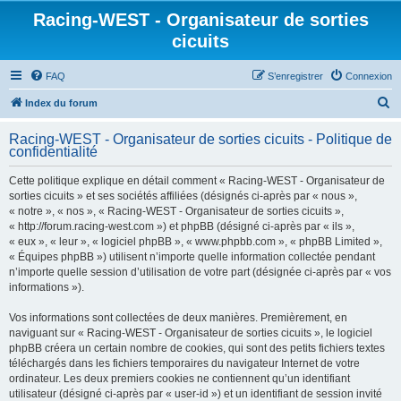
Racing-WEST - Organisateur de sorties
cicuits
FAQ
S’enregistrer
Connexion
R
Index du forum
e
Racing-WEST - Organisateur de sorties cicuits - Politique de
c
confidentialité
h
Cette politique explique en détail comment « Racing-WEST - Organisateur de
e
sorties cicuits » et ses sociétés affiliées (désignés ci-après par « nous »,
r
« notre », « nos », « Racing-WEST - Organisateur de sorties cicuits »,
« http://forum.racing-west.com ») et phpBB (désigné ci-après par « ils »,
c
« eux », « leur », « logiciel phpBB », « www.phpbb.com », « phpBB Limited »,
h
« Équipes phpBB ») utilisent n’importe quelle information collectée pendant
n’importe quelle session d’utilisation de votre part (désignée ci-après par « vos
e
informations »).
r
Vos informations sont collectées de deux manières. Premièrement, en
naviguant sur « Racing-WEST - Organisateur de sorties cicuits », le logiciel
phpBB créera un certain nombre de cookies, qui sont des petits fichiers textes
téléchargés dans les fichiers temporaires du navigateur Internet de votre
ordinateur. Les deux premiers cookies ne contiennent qu’un identifiant
utilisateur (désigné ci-après par « user-id ») et un identifiant de session invité