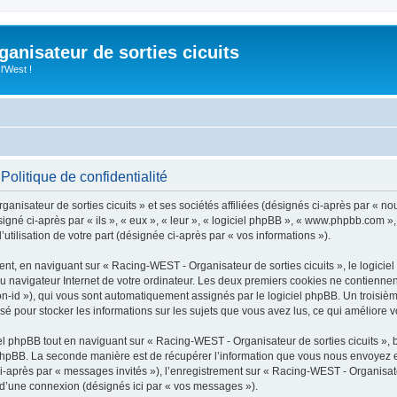
anisateur de sorties cicuits
l'West !
Politique de confidentialité
nisateur de sorties cicuits » et ses sociétés affiliées (désignés ci-après par « n
ésigné ci-après par « ils », « eux », « leur », « logiciel phpBB », « www.phpbb.com 
utilisation de votre part (désignée ci-après par « vos informations »).
t, en naviguant sur « Racing-WEST - Organisateur de sorties cicuits », le logicie
du navigateur Internet de votre ordinateur. Les deux premiers cookies ne contiennent 
sion-id »), qui vous sont automatiquement assignés par le logiciel phpBB. Un troisiè
isé pour stocker les informations sur les sujets que vous avez lus, ce qui améliore v
 phpBB tout en naviguant sur « Racing-WEST - Organisateur de sorties cicuits », b
hpBB. La seconde manière est de récupérer l’information que vous nous envoyez et qu
ci-après par « messages invités »), l’enregistrement sur « Racing-WEST - Organisateu
d’une connexion (désignés ici par « vos messages »).