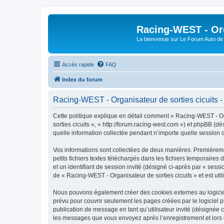
Racing-WEST - Org
La bienvenue sur Le Forum Auto de 
Accès rapide
FAQ
Index du forum
Racing-WEST - Organisateur de sorties cicuits - 
Cette politique explique en détail comment « Racing-WEST - Orga
sorties cicuits », « http://forum.racing-west.com ») et phpBB (d
quelle information collectée pendant n’importe quelle session d’
Vos informations sont collectées de deux manières. Premièremen
petits fichiers textes téléchargés dans les fichiers temporaires 
et un identifiant de session invité (désigné ci-après par « ses
de « Racing-WEST - Organisateur de sorties cicuits » et est util
Nous pouvons également créer des cookies externes au logiciel
prévu pour couvrir seulement les pages créées par le logiciel p
publication de message en tant qu’utilisateur invité (désignée 
les messages que vous envoyez après l’enregistrement et lors 