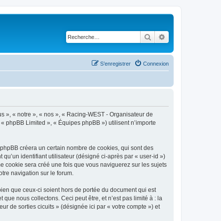
Rechercher
Recherche avancé
S’enregistrer
Connexion
ous », « notre », « nos », « Racing-WEST - Organisateur de
», « phpBB Limited », « Équipes phpBB ») utilisent n’importe
l phpBB créera un certain nombre de cookies, qui sont des
qu’un identifiant utilisateur (désigné ci-après par « user-id »)
me cookie sera créé une fois que vous naviguerez sur les sujets
otre navigation sur le forum.
ien que ceux-ci soient hors de portée du document qui est
e nous collectons. Ceci peut être, et n’est pas limité à : la
r de sorties cicuits » (désignée ici par « votre compte ») et