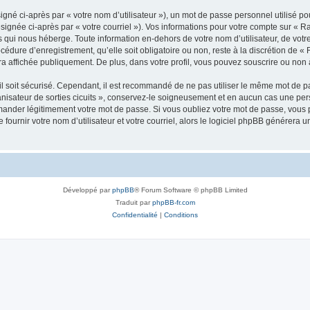
gné ci-après par « votre nom d’utilisateur »), un mot de passe personnel utilisé po
signée ci-après par « votre courriel »). Vos informations pour votre compte sur « 
 qui nous héberge. Toute information en-dehors de votre nom d’utilisateur, de votr
cédure d’enregistrement, qu’elle soit obligatoire ou non, reste à la discrétion de «
a affichée publiquement. De plus, dans votre profil, vous pouvez souscrire ou non à
l soit sécurisé. Cependant, il est recommandé de ne pas utiliser le même mot de pas
isateur de sorties cicuits », conservez-le soigneusement et en aucun cas une per
mander légitimement votre mot de passe. Si vous oubliez votre mot de passe, vous p
fournir votre nom d’utilisateur et votre courriel, alors le logiciel phpBB générer
Développé par
phpBB
® Forum Software © phpBB Limited
Traduit par
phpBB-fr.com
Confidentialité
|
Conditions