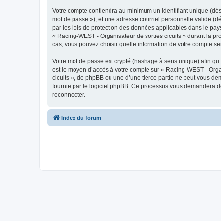
Votre compte contiendra au minimum un identifiant unique (dési
mot de passe »), et une adresse courriel personnelle valide (dé
par les lois de protection des données applicables dans le pays
« Racing-WEST - Organisateur de sorties cicuits » durant la pro
cas, vous pouvez choisir quelle information de votre compte ser
Votre mot de passe est crypté (hashage à sens unique) afin qu’i
est le moyen d’accès à votre compte sur « Racing-WEST - Organ
cicuits », de phpBB ou une d’une tierce partie ne peut vous de
fournie par le logiciel phpBB. Ce processus vous demandera de 
reconnecter.
Index du forum