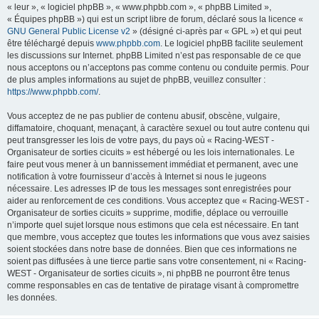
« leur », « logiciel phpBB », « www.phpbb.com », « phpBB Limited »,
« Équipes phpBB ») qui est un script libre de forum, déclaré sous la licence «
GNU General Public License v2
» (désigné ci-après par « GPL ») et qui peut
être téléchargé depuis
www.phpbb.com
. Le logiciel phpBB facilite seulement
les discussions sur Internet. phpBB Limited n’est pas responsable de ce que
nous acceptons ou n’acceptons pas comme contenu ou conduite permis. Pour
de plus amples informations au sujet de phpBB, veuillez consulter :
https://www.phpbb.com/
.
Vous acceptez de ne pas publier de contenu abusif, obscène, vulgaire,
diffamatoire, choquant, menaçant, à caractère sexuel ou tout autre contenu qui
peut transgresser les lois de votre pays, du pays où « Racing-WEST -
Organisateur de sorties cicuits » est hébergé ou les lois internationales. Le
faire peut vous mener à un bannissement immédiat et permanent, avec une
notification à votre fournisseur d’accès à Internet si nous le jugeons
nécessaire. Les adresses IP de tous les messages sont enregistrées pour
aider au renforcement de ces conditions. Vous acceptez que « Racing-WEST -
Organisateur de sorties cicuits » supprime, modifie, déplace ou verrouille
n’importe quel sujet lorsque nous estimons que cela est nécessaire. En tant
que membre, vous acceptez que toutes les informations que vous avez saisies
soient stockées dans notre base de données. Bien que ces informations ne
soient pas diffusées à une tierce partie sans votre consentement, ni « Racing-
WEST - Organisateur de sorties cicuits », ni phpBB ne pourront être tenus
comme responsables en cas de tentative de piratage visant à compromettre
les données.