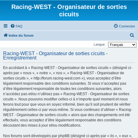
Racing-WEST - Organisateur de sorties
cicuits
FAQ
Connexion
R
Index du forum
e
Langue :
c
Racing-WEST - Organisateur de sorties cicuits -
Enregistrement
h
e
En accédant à « Racing-WEST - Organisateur de sorties cicuits » (désigné ci-
r
après par « nous », « notre », « nos », « Racing-WEST - Organisateur de
sorties cicuits », « http://forum.racing-west.com »), vous acceptez d’être
c
légalement responsable des conditions suivantes. Si vous n’acceptez pas
h
d’être légalement responsable de toutes les conditions suivantes, alors
n’accédez pas et/ou n’utilisez pas « Racing-WEST - Organisateur de sorties
e
cicuits ». Nous pouvons modifier celles-ci à n’importe quel moment et nous
r
ferons tout pour que vous en soyez informé, bien qu’il soit prudent de vérifier
régulièrement celles-ci par vous-même. Si vous continuez d’utiliser « Racing-
WEST - Organisateur de sorties cicuits » alors que des changements ont été
effectués, vous acceptez d’être légalement responsable des conditions
découlant des mises à jour et/ou modifications.
Nos forums sont développés par phpBB (désigné ci-après par « ils », « eux »,