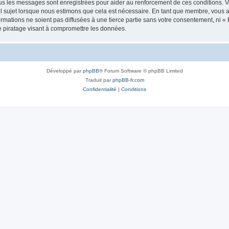
tous les messages sont enregistrées pour aider au renforcement de ces conditions.
uel sujet lorsque nous estimons que cela est nécessaire. En tant que membre, vous 
mations ne soient pas diffusées à une tierce partie sans votre consentement, ni «
e piratage visant à compromettre les données.
Développé par
phpBB
® Forum Software © phpBB Limited
Traduit par
phpBB-fr.com
Confidentialité
|
Conditions