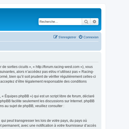
Rechercher
Recherche avancé
S’enregistrer
Connexion
e sorties cicuits », « http://forum.racing-west.com »), vous
uivantes, alors n’accédez pas et/ou n’utilisez pas « Racing-
é, bien qu’il soit prudent de vérifier régulièrement celles-ci
s acceptez d’être légalement responsable des conditions
 « Équipes phpBB ») qui est un script libre de forum, déclaré
l phpBB facilite seulement les discussions sur Internet. phpBB
 au sujet de phpBB, veuillez consulter :
qui peut transgresser les lois de votre pays, du pays où
t permanent, avec une notification à votre fournisseur d’accès