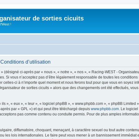
anisateur de sorties cicuits
l'West !
Conditions d’utilisation
 (désigné ci-après par « nous », « notre », « nos », « Racing-WEST - Organisateur d
s. Si vous n’acceptez pas d’être légalement responsable de toutes les conditions s
 celles-ci à n’importe quel moment et nous ferons tout pour que vous en soyez inform
rganisateur de sorties cicuits » alors que des changements ont été effectués, vou
ls », « eux », « leur », « logiciel phpBB », « www.phpbb.com », « phpBB Limited »,
-après par « GPL ») et qui peut être téléchargé depuis
www.phpbb.com
. Le logicie
acceptons pas comme contenu ou conduite permis. Pour de plus amples informations
lgaire, diffamatoire, choquant, menaçant, à caractère sexuel ou tout autre contenu 
ou les lois internationales. Le faire peut vous mener à un bannissement immédiat e