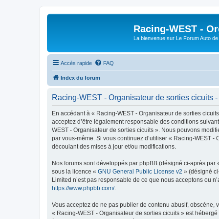
Racing-WEST - Org
La bienvenue sur Le Forum Auto de 
Accès rapide
FAQ
Index du forum
Racing-WEST - Organisateur de sorties cicuits - 
En accédant à « Racing-WEST - Organisateur de sorties cicuits »
acceptez d’être légalement responsable des conditions suivante
WEST - Organisateur de sorties cicuits ». Nous pouvons modifier
par vous-même. Si vous continuez d’utiliser « Racing-WEST - O
découlant des mises à jour et/ou modifications.
Nos forums sont développés par phpBB (désigné ci-après par « i
sous la licence «
GNU General Public License v2
» (désigné ci
Limited n’est pas responsable de ce que nous acceptons ou n’
https://www.phpbb.com/
.
Vous acceptez de ne pas publier de contenu abusif, obscène, vu
« Racing-WEST - Organisateur de sorties cicuits » est hébergé 