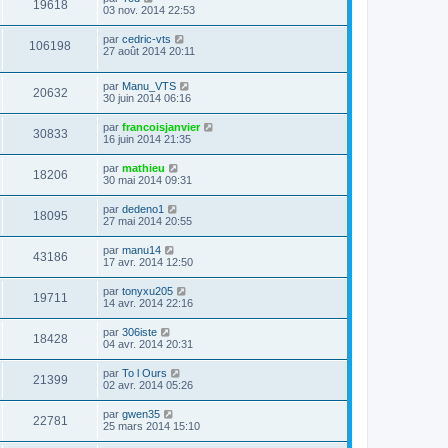
19618
03 nov. 2014 22:53
par
cedric-vts
106198
27 août 2014 20:11
par
Manu_VTS
20632
30 juin 2014 06:16
par
francoisjanvier
30833
16 juin 2014 21:35
par
mathieu
18206
30 mai 2014 09:31
par
dedeno1
18095
27 mai 2014 20:55
par
manu14
43186
17 avr. 2014 12:50
par
tonyxu205
19711
14 avr. 2014 22:16
par
306iste
18428
04 avr. 2014 20:31
par
To l Ours
21399
02 avr. 2014 05:26
par
gwen35
22781
25 mars 2014 15:10