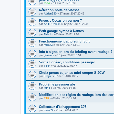
par
rodo
»
14 avr. 2017 19:30
Réfection boite de vitesse
par
AdrienE30
»
27 mars 2017 20:45
Pneus : Occasion ou non ?
par
ANTHONY44
»
12 janv. 2017 22:50
Petit garage sympa à Nantes
par
Taibolo
»
03 févr. 2017 11:20
Fonctionnement auto sur circuit
par
mika33
»
30 janv. 2017 13:01
info à signaler lors du briefing avant roulage ?
par
gilmaure
»
16 janv. 2017 18:51
Sortie Lohéac, conditions passager
par
TT44
»
03 août 2012 07:47
Choix pneus et jantes mini cooper S JCW
par
Fragle
»
07 déc. 2016 18:17
Problème pression abs
par
tof44
»
03 mai 2016 14:18
Modification des règles de roulage lors des sort
par
FTR
»
08 déc. 2015 19:04
Collecteur d'échappement 307
par
tonio83
»
21 avr. 2014 20:31