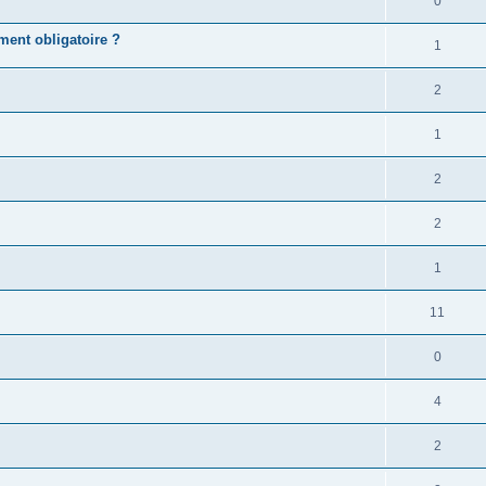
0
iment obligatoire ?
1
2
1
2
2
1
11
0
4
2