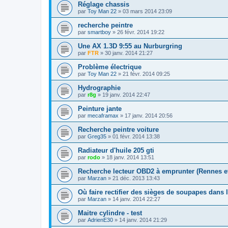
Réglage chassis
par
Toy Man 22
»
03 mars 2014 23:09
recherche peintre
par
smartboy
»
26 févr. 2014 19:22
Une AX 1.3D 9:55 au Nurburgring
par
FTR
»
30 janv. 2014 21:27
Problème électrique
par
Toy Man 22
»
21 févr. 2014 09:25
Hydrographie
par
r8g
»
19 janv. 2014 22:47
Peinture jante
par
mecaframax
»
17 janv. 2014 20:56
Recherche peintre voiture
par
Greg35
»
01 févr. 2014 13:38
Radiateur d'huile 205 gti
par
rodo
»
18 janv. 2014 13:51
Recherche lecteur OBD2 à emprunter (Rennes et
par
Marzan
»
21 déc. 2013 13:43
Où faire rectifier des sièges de soupapes dans 
par
Marzan
»
14 janv. 2014 22:27
Maitre cylindre - test
par
AdrienE30
»
14 janv. 2014 21:29