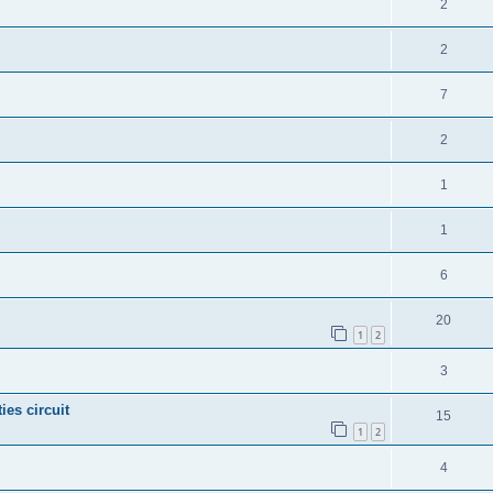
2
2
7
2
1
1
6
20
1
2
3
ies circuit
15
1
2
4