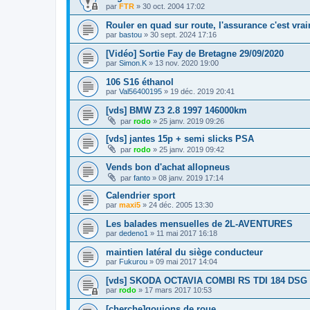
par
FTR
»
30 oct. 2004 17:02
Rouler en quad sur route, l'assurance c'est vra
par
bastou
»
30 sept. 2024 17:16
[Vidéo] Sortie Fay de Bretagne 29/09/2020
par
Simon.K
»
13 nov. 2020 19:00
106 S16 éthanol
par
Val56400195
»
19 déc. 2019 20:41
[vds] BMW Z3 2.8 1997 146000km
par
rodo
»
25 janv. 2019 09:26
[vds] jantes 15p + semi slicks PSA
par
rodo
»
25 janv. 2019 09:42
Vends bon d'achat allopneus
par
fanto
»
08 janv. 2019 17:14
Calendrier sport
par
maxi5
»
24 déc. 2005 13:30
Les balades mensuelles de 2L-AVENTURES
par
dedeno1
»
11 mai 2017 16:18
maintien latéral du siège conducteur
par
Fukurou
»
09 mai 2017 14:04
[vds] SKODA OCTAVIA COMBI RS TDI 184 DSG
par
rodo
»
17 mars 2017 10:53
[cherche]goujons de roue