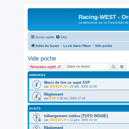
Racing-WEST - Org
La bienvenue sur Le Forum Auto de 
Accès rapide
FAQ
Index du forum
La vie dans l'West
Vide poche
Vide poche
Recher
Re
Nouveau sujet
ANNONCES
Merci de lire ce sujet SVP
par
205 BZH 35
»
24 déc. 2005 12:40
Règlement
par
FTR
»
30 oct. 2004 17:18
SUJETS
hébergement vidéos [TUTO INSIDE]
par
205 BZH 35
»
11 janv. 2005 21:14
Règlement