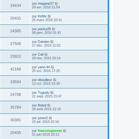
par
megane37
19434
29 avr. 2016 21:54
par
KeMs
20431
25 mars 2016 20:31
par
paska35
24385
08 janv. 2016 01:41
par
Damien
27506
17 déc. 2015 11:52
par
Cali
23922
29 nov. 2015 20:14
par
yann 44
42168
25 oct. 2015 17:25
par
ebouilleur
19594
13 oct. 2015 16:39
par
Tugudu
24708
21 sept. 2015 21:47
par
Bobal
35784
18 août 2015 22:19
par
junon2
30381
20 juil. 2015 22:16
par
francoisjanvier
20435
01 juin 2015 20:12