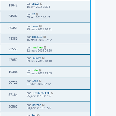
par
gti1.9l
19642
16 avr. 2015 10:24
par
S2
54507
05 avr. 2015 10:47
par
haws
30351
29 mars 2015 10:41
par
juju.a112
43389
15 mars 2015 22:52
par
mathieu
22553
12 mars 2015 08:38
par
Laurent
47059
03 mars 2015 18:18
par
rodo
19384
02 mars 2015 19:39
par
Greg
50729
01 févr. 2015 02:42
par
FL106RALLYE
57184
25 janv. 2015 23:55
par
Marzan
20567
03 janv. 2015 12:25
par
Ted