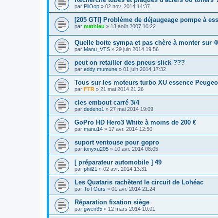
par
PilOop
»
02 nov. 2014 14:37
[205 GTI] Problème de déjaugeage pompe à es
par
mathieu
»
13 août 2007 10:22
Quelle boite sympa et pas chère à monter sur 
par
Manu_VTS
»
29 juin 2014 19:56
peut on retailler des pneus slick ???
par
eddy mumune
»
01 juin 2014 17:32
Tous sur les moteurs turbo XU essence Peugeo
par
FTR
»
21 mai 2014 21:26
cles embout carré 3/4
par
dedeno1
»
27 mai 2014 19:09
GoPro HD Hero3 White à moins de 200 €
par
manu14
»
17 avr. 2014 12:50
suport ventouse pour gopro
par
tonyxu205
»
10 avr. 2014 08:05
[ préparateur automobile ] 49
par
phil21
»
02 avr. 2014 13:31
Les Quataris rachètent le circuit de Lohéac
par
To l Ours
»
01 avr. 2014 21:24
Réparation fixation siège
par
gwen35
»
12 mars 2014 10:01