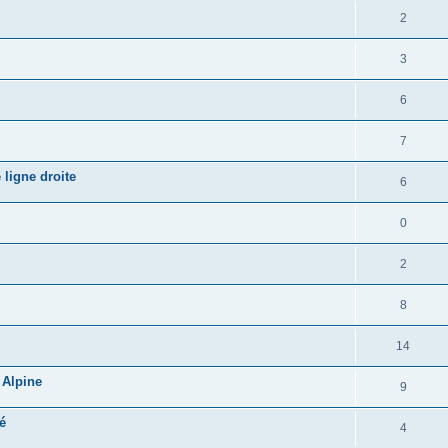
2
3
6
7
 ligne droite
6
0
2
8
14
 Alpine
9
é
4