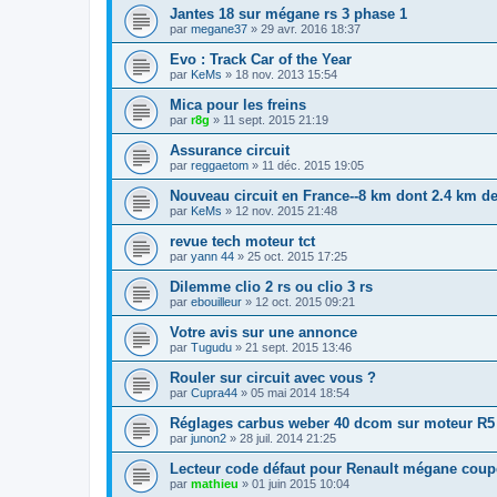
Jantes 18 sur mégane rs 3 phase 1
par
megane37
»
29 avr. 2016 18:37
Evo : Track Car of the Year
par
KeMs
»
18 nov. 2013 15:54
Mica pour les freins
par
r8g
»
11 sept. 2015 21:19
Assurance circuit
par
reggaetom
»
11 déc. 2015 19:05
Nouveau circuit en France--8 km dont 2.4 km de
par
KeMs
»
12 nov. 2015 21:48
revue tech moteur tct
par
yann 44
»
25 oct. 2015 17:25
Dilemme clio 2 rs ou clio 3 rs
par
ebouilleur
»
12 oct. 2015 09:21
Votre avis sur une annonce
par
Tugudu
»
21 sept. 2015 13:46
Rouler sur circuit avec vous ?
par
Cupra44
»
05 mai 2014 18:54
Réglages carbus weber 40 dcom sur moteur R5
par
junon2
»
28 juil. 2014 21:25
Lecteur code défaut pour Renault mégane coup
par
mathieu
»
01 juin 2015 10:04