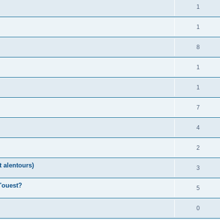
1
1
8
1
1
7
4
2
 alentours)
3
l'ouest?
5
0