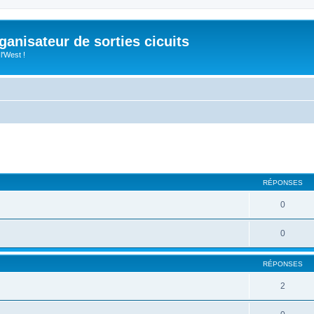
anisateur de sorties cicuits
l'West !
cher
cherche avancée
RÉPONSES
0
0
RÉPONSES
2