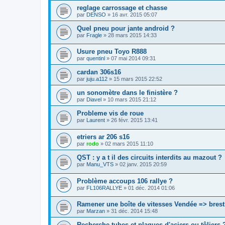
reglage carrossage et chasse
par
DENSO
»
16 avr. 2015 05:07
Quel pneu pour jante android ?
par
Fragle
»
28 mars 2015 14:33
Usure pneu Toyo R888
par
quentinl
»
07 mai 2014 09:31
cardan 306s16
par
juju.a112
»
15 mars 2015 22:52
un sonomètre dans le finistère ?
par
Diavel
»
10 mars 2015 21:12
Probleme vis de roue
par
Laurent
»
26 févr. 2015 13:41
etriers ar 206 s16
par
rodo
»
02 mars 2015 11:10
QST : y a t il des circuits interdits au mazout ?
par
Manu_VTS
»
02 janv. 2015 20:59
Problème accoups 106 rallye ?
par
FL106RALLYE
»
01 déc. 2014 01:06
Ramener une boîte de vitesses Vendée => brest
par
Marzan
»
31 déc. 2014 15:48
Recherche tubes et plaques d'aciers ou tôliers 