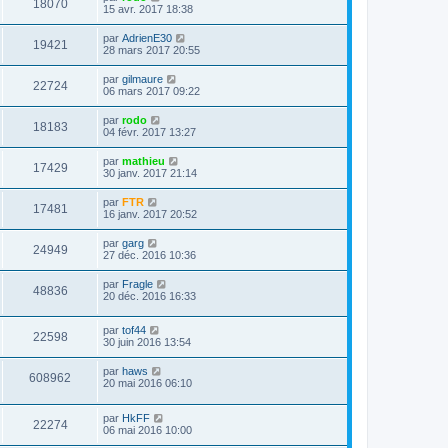
18070
15 avr. 2017 18:38
par
AdrienE30
19421
28 mars 2017 20:55
par
gilmaure
22724
06 mars 2017 09:22
par
rodo
18183
04 févr. 2017 13:27
par
mathieu
17429
30 janv. 2017 21:14
par
FTR
17481
16 janv. 2017 20:52
par
garg
24949
27 déc. 2016 10:36
par
Fragle
48836
20 déc. 2016 16:33
par
tof44
22598
30 juin 2016 13:54
par
haws
608962
20 mai 2016 06:10
par
HkFF
22274
06 mai 2016 10:00