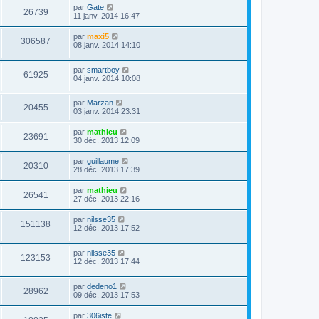
par
Gate
26739
11 janv. 2014 16:47
par
maxi5
306587
08 janv. 2014 14:10
par
smartboy
61925
04 janv. 2014 10:08
par
Marzan
20455
03 janv. 2014 23:31
par
mathieu
23691
30 déc. 2013 12:09
par
guillaume
20310
28 déc. 2013 17:39
par
mathieu
26541
27 déc. 2013 22:16
par
nilsse35
151138
12 déc. 2013 17:52
par
nilsse35
123153
12 déc. 2013 17:44
par
dedeno1
28962
09 déc. 2013 17:53
par
306iste