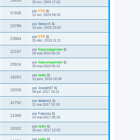
18830
30 oct. 2004 17:02
par
FTR
57936
12 oct. 2024 09:29
par
Simon.K
23799
19 nov. 2020 23:04
par
FTR
23864
25 déc. 2019 11:21
par
francoisjanvier
22197
28 mai 2019 05:15
par
francoisjanvier
20914
28 mai 2019 05:14
par
rodo
18262
15 janv. 2019 16:58
par
Joseph07
33330
08 juil. 2017 16:21
par
dedeno1
42752
11 mai 2017 16:18
par
Fukurou
21060
10 mai 2017 08:18
par
rodo
18332
29 avr. 2017 12:03
par
rodo