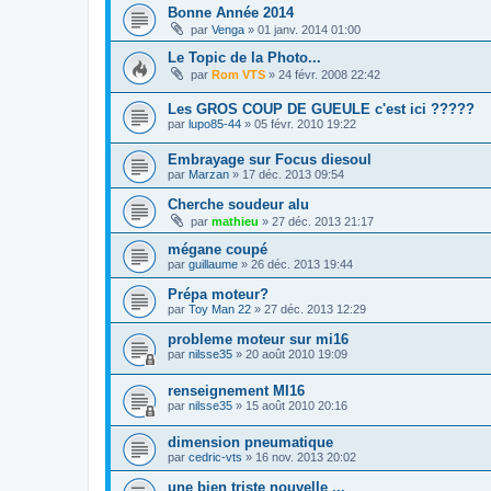
Bonne Année 2014
par
Venga
»
01 janv. 2014 01:00
Le Topic de la Photo...
par
Rom VTS
»
24 févr. 2008 22:42
Les GROS COUP DE GUEULE c'est ici ?????
par
lupo85-44
»
05 févr. 2010 19:22
Embrayage sur Focus diesoul
par
Marzan
»
17 déc. 2013 09:54
Cherche soudeur alu
par
mathieu
»
27 déc. 2013 21:17
mégane coupé
par
guillaume
»
26 déc. 2013 19:44
Prépa moteur?
par
Toy Man 22
»
27 déc. 2013 12:29
probleme moteur sur mi16
par
nilsse35
»
20 août 2010 19:09
renseignement MI16
par
nilsse35
»
15 août 2010 20:16
dimension pneumatique
par
cedric-vts
»
16 nov. 2013 20:02
une bien triste nouvelle ...