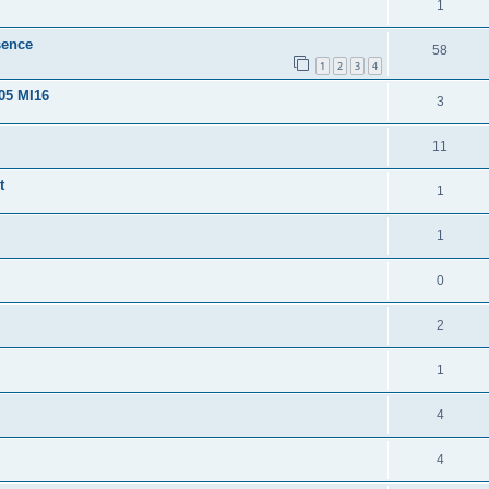
1
sence
58
1
2
3
4
405 MI16
3
11
t
1
1
0
2
1
4
4