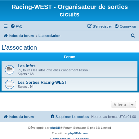
Racing-WEST - Organisateur de sorties
cicuits
FAQ
S’enregistrer
Connexion
R
Index du forum
L'association
e
L'association
c
Forum
h
e
Les Infos
Ici, toutes les infos officielles concernant l'asso !
r
Sujets :
68
c
Les Sorties Racing-WEST
Sujets :
94
h
e
r
Aller à
Index du forum
Supprimer les cookies
Heures au format
UTC+01:00
Développé par
phpBB
® Forum Software © phpBB Limited
Traduit par
phpBB-fr.com
Confidentialité
|
Conditions