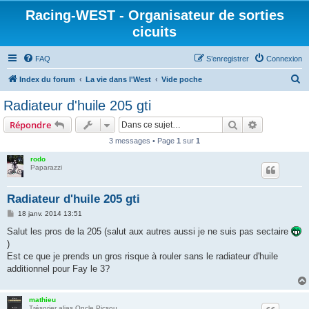
Racing-WEST - Organisateur de sorties
cicuits
FAQ
S’enregistrer
Connexion
R
Index du forum
La vie dans l'West
Vide poche
e
Radiateur d'huile 205 gti
c
Rechercher
Recherche 
Répondre
h
3 messages • Page
1
sur
1
e
rodo
r
Paparazzi
c
h
Radiateur d'huile 205 gti
e
M
18 janv. 2014 13:51
e
r
s
Salut les pros de la 205 (salut aux autres aussi je ne suis pas sectaire
s
)
a
g
Est ce que je prends un gros risque à rouler sans le radiateur d'huile
e
additionnel pour Fay le 3?
mathieu
Trésorier alias Oncle Picsou