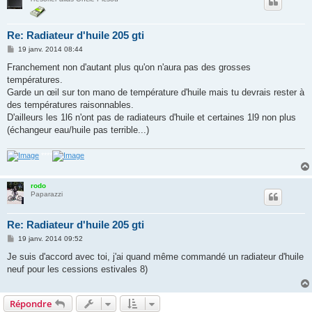
Re: Radiateur d'huile 205 gti
M
19 janv. 2014 08:44
e
s
Franchement non d'autant plus qu'on n'aura pas des grosses
s
températures.
a
g
Garde un œil sur ton mano de température d'huile mais tu devrais rester à
e
des températures raisonnables.
D'ailleurs les 1l6 n'ont pas de radiateurs d'huile et certaines 1l9 non plus
(échangeur eau/huile pas terrible...)
****
rodo
Paparazzi
Re: Radiateur d'huile 205 gti
M
19 janv. 2014 09:52
e
s
Je suis d'accord avec toi, j'ai quand même commandé un radiateur d'huile
s
neuf pour les cessions estivales 8)
a
g
e
Répondre