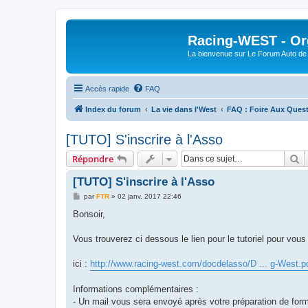
Racing-WEST - Org
La bienvenue sur Le Forum Auto de 
Accès rapide
FAQ
Index du forum
La vie dans l'West
FAQ : Foire Aux Ques
[TUTO] S'inscrire à l'Asso
R
Répondre
[TUTO] S'inscrire à l'Asso
M
par
FTR
»
02 janv. 2017 22:46
e
s
Bonsoir,
s
a
g
Vous trouverez ci dessous le lien pour le tutoriel pour vous 
e
ici :
http://www.racing-west.com/docdelasso/D ... g-West.p
Informations complémentaires :
- Un mail vous sera envoyé après votre préparation de form