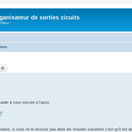
anisateur de sorties cicuits
l'West !
tions
echercher
Recherche avancée
aider à vous inscrire à l'asso.
df
ulaire, si vous ne le recevez pas dans les minutes suivantes c'est qu'il est