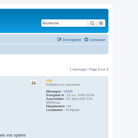
Rechercher
Recherche avancé
S’enregistrer
Connexion
1 message • Page
1
sur
1
FTR
Président en mocassins
Messages :
14245
Enregistré le :
23 oct. 2004 23:04
Automobiles :
AX Sport-205 T16-
M3RScup
Département :
44
Localisation :
St Aignan
 dans vos spams